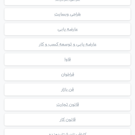
طراحی وبسایت
عارضه یابی
عارضه یابی و توسعه کسب و کار
فاوا
فراخوان
فن بازار
قانون تجارت
قانون کار
کارافرینان شتابدهنده