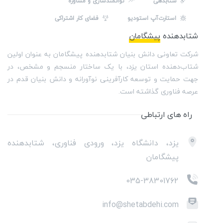
شتابدهی
توانمندسازی و مشاوره
استارت‌آپ استودیو
فضای کار اشتراکی
شتابدهنده
پیشگامان
شرکت تعاونی دانش بنیان شتابدهنده پیشگامان به عنوان اولین
شتاب‌دهنده استان یزد، با یک ساختار منسجم و مشخص، در
جهت حمایت و توسعه کارآفرینی نوآورانه و دانش بنیان قدم در
عرصه فناوری گذاشته است.
راه های ارتباطی
یزد، دانشگاه یزد، ورودی فناوری، شتابدهنده
پیشگامان
035-38301762
info@shetabdehi.com