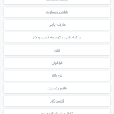
طراحی وبسایت
عارضه یابی
عارضه یابی و توسعه کسب و کار
فاوا
فراخوان
فن بازار
قانون تجارت
قانون کار
کارافرینان شتابدهنده