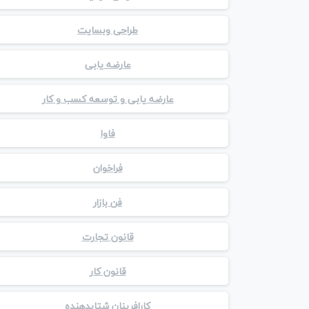
طراحی وبسایت
عارضه یابی
عارضه یابی و توسعه کسب و کار
فاوا
فراخوان
فن بازار
قانون تجارت
قانون کار
کارافرینان شتابدهنده