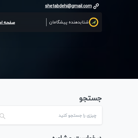
shetabdehi@gmail.com
شتابدهنده پیشگامان
صفحه اص
جستجو