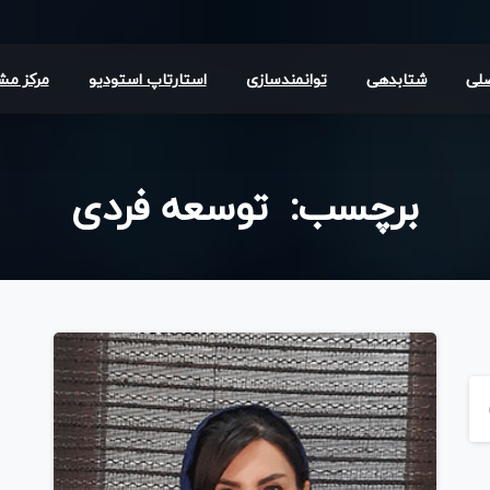
لی
شتابدهی
توانمندسازی
استارتاپ استودیو
مرکز مش
برچسب:
توسعه
فردی