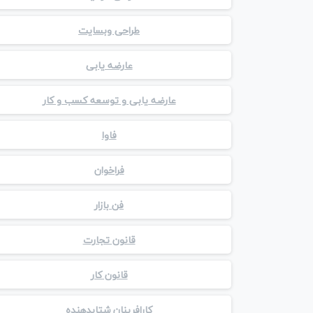
طراحی وبسایت
عارضه یابی
عارضه یابی و توسعه کسب و کار
فاوا
فراخوان
فن بازار
قانون تجارت
قانون کار
کارافرینان شتابدهنده