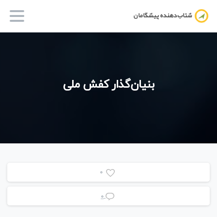
بنیان‌گذار
کفش
ملی
0
0